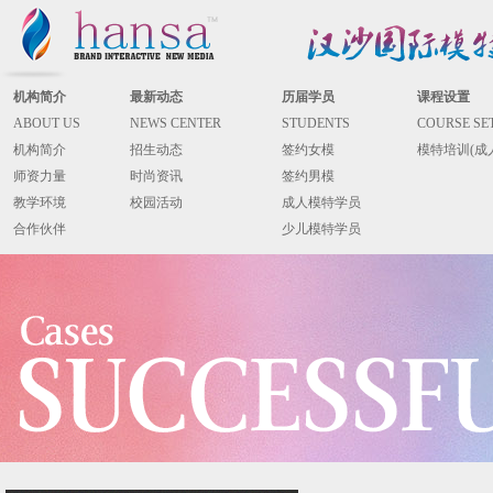
机构简介
最新动态
历届学员
课程设置
ABOUT US
NEWS CENTER
STUDENTS
COURSE SE
机构简介
招生动态
签约女模
模特培训(成
师资力量
时尚资讯
签约男模
教学环境
校园活动
成人模特学员
合作伙伴
少儿模特学员