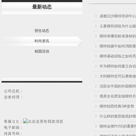
最新动态
〉 成都汉沙模特培训中
〉 儿童模特训练为什么
招生动态
〉 模特有哪些标准身材
时尚资讯
〉 模特拍摄中如何消除紧
校园活动
〉 模特基础训练之如何
〉 作为模特如何建立自
〉 大码模特也可以勇敢
〉 活跃在中国的外国模
公司总机：
〉 俄美女在西安做模特月
业务经理：
〉 模特拍照经典3种姿势
〉 什么样的脸型能混好
客服ＱＱ：
〉 模特会摆POSE的重要
电子邮箱：
传真号码：