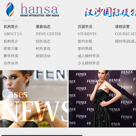
机构简介
最新动态
历届学员
课程设置
ABOUT US
NEWS CENTER
STUDENTS
COURSE SE
机构简介
招生动态
签约女模
模特培训(成
师资力量
时尚资讯
签约男模
教学环境
校园活动
成人模特学员
合作伙伴
少儿模特学员