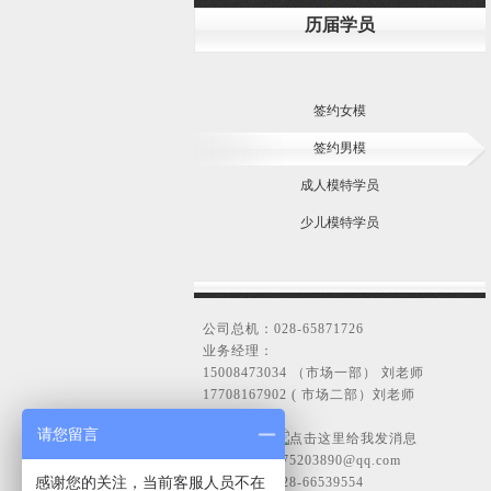
历届学员
签约女模
签约男模
成人模特学员
少儿模特学员
公司总机：028-65871726
业务经理：
15008473034 （市场一部） 刘老师
17708167902 ( 市场二部）刘老师
请您留言
客服ＱＱ：
电子邮箱：
175203890@qq.com
感谢您的关注，当前客服人员不在
传真号码：028-66539554