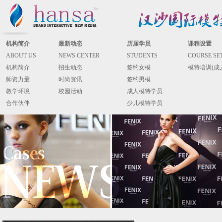
机构简介
最新动态
历届学员
课程设置
ABOUT US
NEWS CENTER
STUDENTS
COURSE SE
机构简介
招生动态
签约女模
模特培训(成
师资力量
时尚资讯
签约男模
教学环境
校园活动
成人模特学员
合作伙伴
少儿模特学员