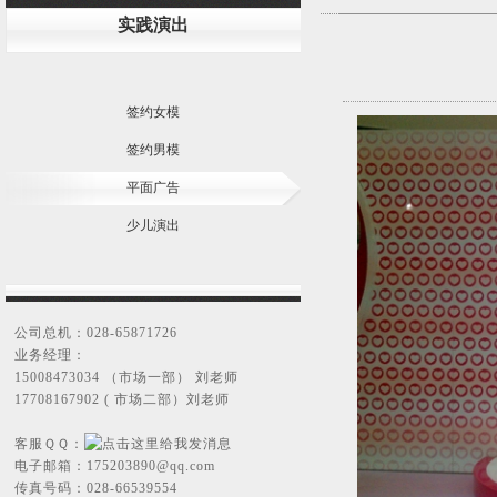
实践演出
签约女模
签约男模
平面广告
少儿演出
公司总机：028-65871726
业务经理：
15008473034 （市场一部） 刘老师
17708167902 ( 市场二部）刘老师
客服ＱＱ：
电子邮箱：
175203890@qq.com
传真号码：028-66539554