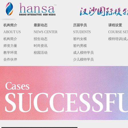
机构简介
最新动态
历届学员
课程设置
ABOUT US
NEWS CENTER
STUDENTS
COURSE SE
机构简介
招生动态
签约女模
模特培训(成
师资力量
时尚资讯
签约男模
教学环境
校园活动
成人模特学员
合作伙伴
少儿模特学员