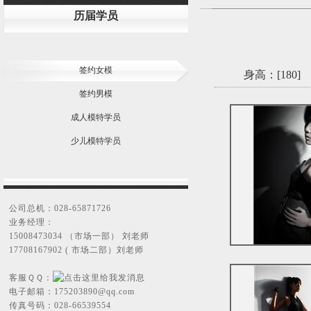
历届学员
签约女模
身高：[
180
]
签约男模
成人模特学员
少儿模特学员
公司总机：028-65871726
业务经理：
15008473034 （市场一部） 刘老师
17708167902 ( 市场二部）刘老师
客服ＱＱ：
电子邮箱：
175203890@qq.com
传真号码：028-66539554