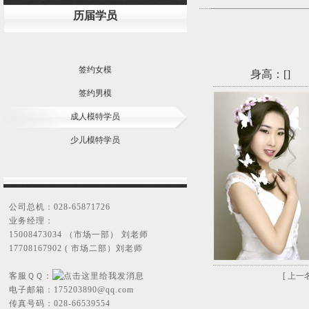
历届学员
签约女模
身高：[
]
签约男模
成人模特学员
少儿模特学员
公司总机：028-65871726
业务经理：
15008473034 （市场一部） 刘老师
17708167902 ( 市场二部）刘老师
客服ＱＱ：
[ 上一名
电子邮箱：
175203890@qq.com
传真号码：028-66539554