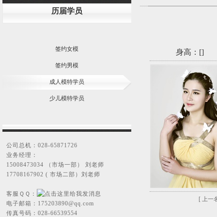
历届学员
签约女模
身高：[
]
签约男模
成人模特学员
少儿模特学员
公司总机：028-65871726
业务经理：
15008473034 （市场一部） 刘老师
17708167902 ( 市场二部）刘老师
客服ＱＱ：
[ 上一名
电子邮箱：
175203890@qq.com
传真号码：028-66539554