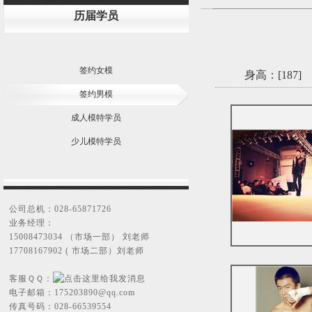
历届学员
签约女模
身高：[
187
]
签约男模
成人模特学员
少儿模特学员
公司总机：028-65871726
业务经理：
15008473034 （市场一部） 刘老师
17708167902 ( 市场二部）刘老师
客服ＱＱ：
电子邮箱：
175203890@qq.com
传真号码：028-66539554