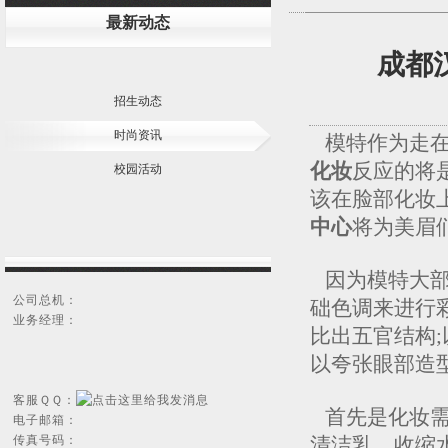
最新动态
成都
招生动态
时尚资讯
模特作为走在
化妆
反应的将
校园活动
该在脸部化妆
中心
将为美眉
因为模特大部
公司总机：
础色调来进行
业务经理：
比出五官结构
以夸张眼部造
客服ＱＱ：
首先是化妆需
电子邮箱：
传真号码：
清洁乳、收缩