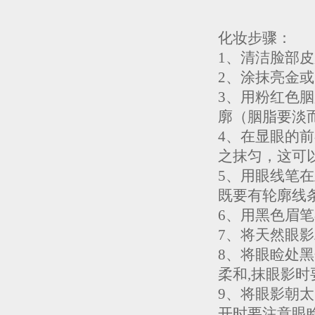
化妆步骤：
1、清洁脸部
2、涂抹亮金
3、用粉红色
廓（胭脂要淡
4、在显眼的
之抹匀，这可
5、用眼线笔
既要有轮廓线
6、用黑色眉
7、将天然眼
8、将眼睑处
柔和,抹眼影
9、将眼影朝
开时要注意眼睑