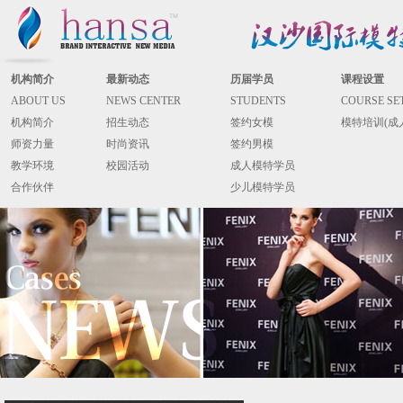
机构简介
最新动态
历届学员
课程设置
ABOUT US
NEWS CENTER
STUDENTS
COURSE SE
机构简介
招生动态
签约女模
模特培训(成
师资力量
时尚资讯
签约男模
教学环境
校园活动
成人模特学员
合作伙伴
少儿模特学员