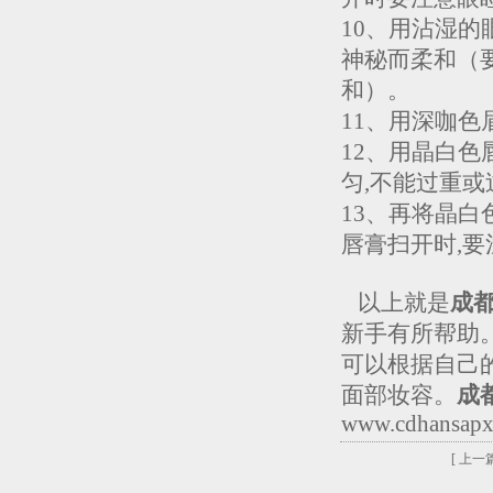
10、用沾湿的
神秘而柔和（
和）。
11、用深咖
12、用晶白
匀,不能过重或
13、再将晶
唇膏扫开时,
以上就是
成
新手有所帮助
可以根据自己
面部妆容。
成
www.cdhansapx
[ 上一篇