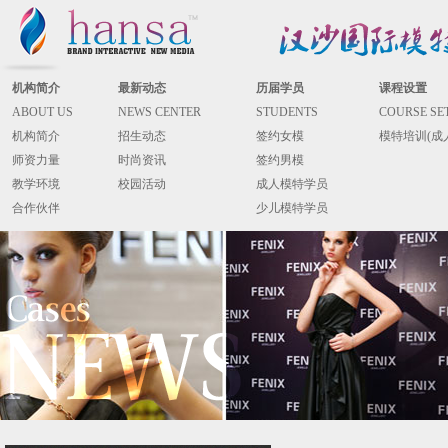
机构简介
最新动态
历届学员
课程设置
ABOUT US
NEWS CENTER
STUDENTS
COURSE SE
机构简介
招生动态
签约女模
模特培训(成
师资力量
时尚资讯
签约男模
教学环境
校园活动
成人模特学员
合作伙伴
少儿模特学员