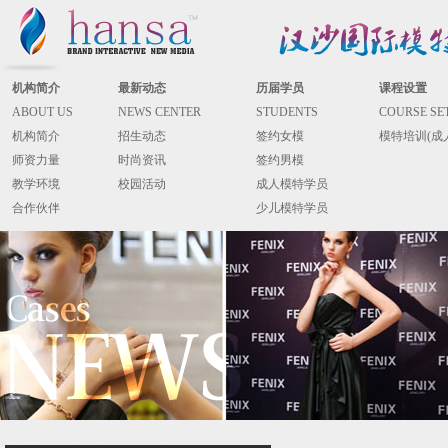
机构简介
最新动态
历届学员
课程设置
ABOUT US
NEWS CENTER
STUDENTS
COURSE SE
机构简介
招生动态
签约女模
模特培训(成
师资力量
时尚资讯
签约男模
教学环境
校园活动
成人模特学员
合作伙伴
少儿模特学员