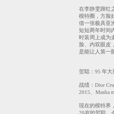
在李静雯蹿红
模特圈，方脸
借一张极具亚
短短两年时间内拿下
时装周上成为
脸、内双眼皮
是能让人第一
贺聪：95 年
战绩：Dior Crui
2015、Masha m
现在的模特界，
20岁的贺聪，