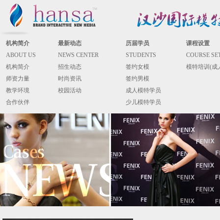
机构简介
最新动态
历届学员
课程设置
ABOUT US
NEWS CENTER
STUDENTS
COURSE SE
机构简介
招生动态
签约女模
模特培训(成
师资力量
时尚资讯
签约男模
教学环境
校园活动
成人模特学员
合作伙伴
少儿模特学员