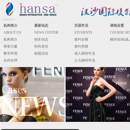
机构简介
最新动态
历届学员
课程设置
ABOUT US
NEWS CENTER
STUDENTS
COURSE SE
机构简介
招生动态
签约女模
模特培训(成
师资力量
时尚资讯
签约男模
教学环境
校园活动
成人模特学员
合作伙伴
少儿模特学员