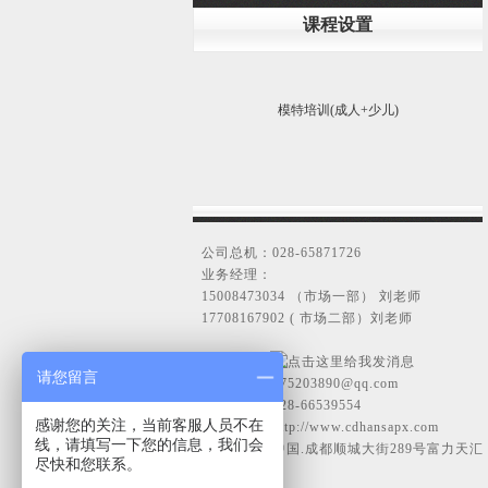
课程设置
模特培训(成人+少儿)
公司总机：028-65871726
业务经理：
15008473034 （市场一部） 刘老师
17708167902 ( 市场二部）刘老师
客服ＱＱ：
请您留言
电子邮箱：
175203890@qq.com
传真号码：028-66539554
感谢您的关注，当前客服人员不在
公司网址：
http://www.cdhansapx.com
线，请填写一下您的信息，我们会
公司地址：中国.成都顺城大街289号富力天汇
尽快和您联系。
商场6楼