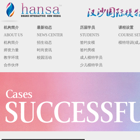
机构简介
最新动态
历届学员
课程设置
ABOUT US
NEWS CENTER
STUDENTS
COURSE SE
机构简介
招生动态
签约女模
模特培训(成
师资力量
时尚资讯
签约男模
教学环境
校园活动
成人模特学员
合作伙伴
少儿模特学员