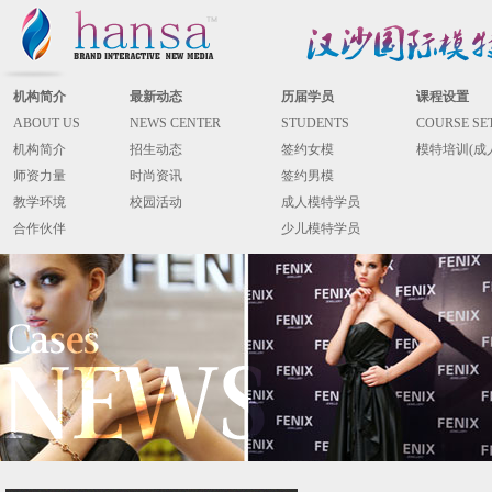
机构简介
最新动态
历届学员
课程设置
ABOUT US
NEWS CENTER
STUDENTS
COURSE SE
机构简介
招生动态
签约女模
模特培训(成
师资力量
时尚资讯
签约男模
教学环境
校园活动
成人模特学员
合作伙伴
少儿模特学员